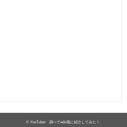
©
YouTuber 調べてwiki風に紹介してみた！
.