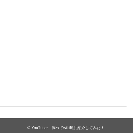
©
YouTuber 調べてwiki風に紹介してみた！
.