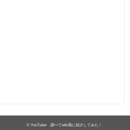
©
YouTuber 調べてwiki風に紹介してみた！
.