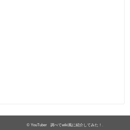
©
YouTuber 調べてwiki風に紹介してみた！
.