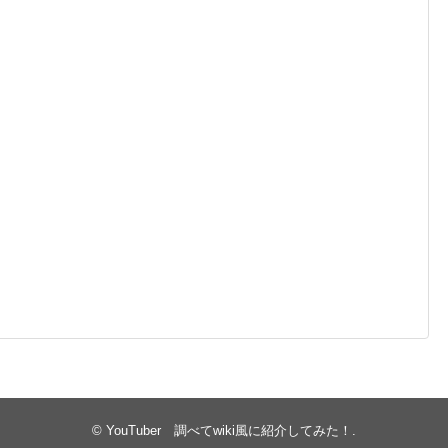
©
YouTuber 調べてwiki風に紹介してみた！
.