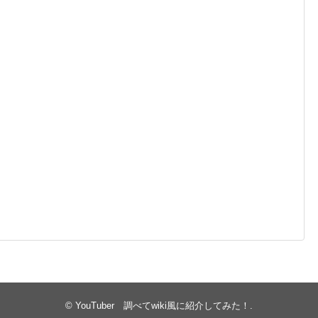
©
YouTuber 調べてwiki風に紹介してみた！
.