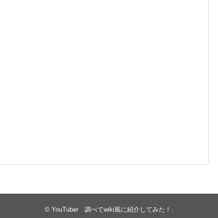
©
YouTuber 調べてwiki風に紹介してみた！
.