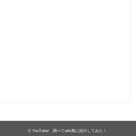
©
YouTuber 調べてwiki風に紹介してみた！
.