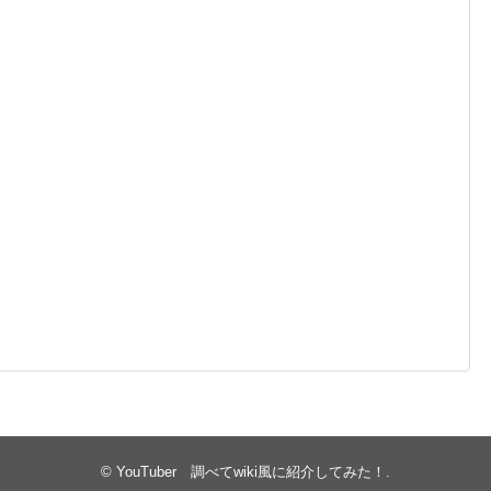
©
YouTuber 調べてwiki風に紹介してみた！
.