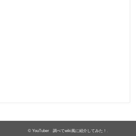
©
YouTuber 調べてwiki風に紹介してみた！
.