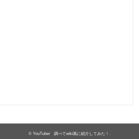
©
YouTuber 調べてwiki風に紹介してみた！
.