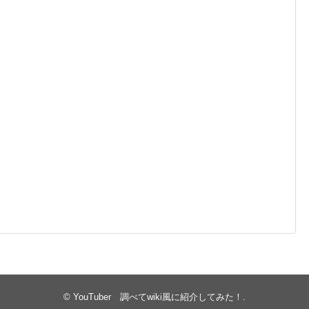
©
YouTuber 調べてwiki風に紹介してみた！
.