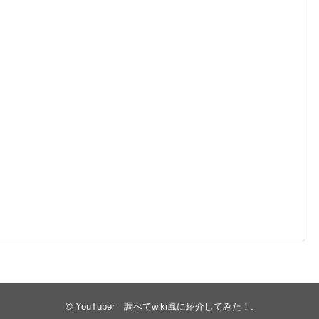
©
YouTuber 調べてwiki風に紹介してみた！
.