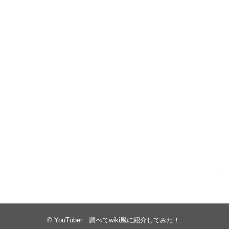
©
YouTuber 調べてwiki風に紹介してみた！
.