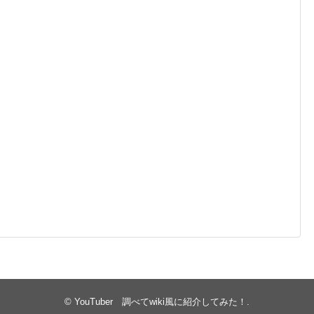
©
YouTuber 調べてwiki風に紹介してみた！
.