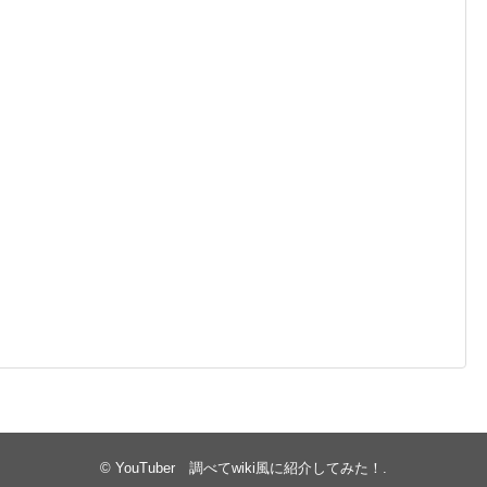
©
YouTuber 調べてwiki風に紹介してみた！
.