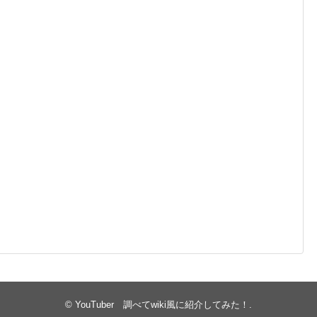
©
YouTuber 調べてwiki風に紹介してみた！
.