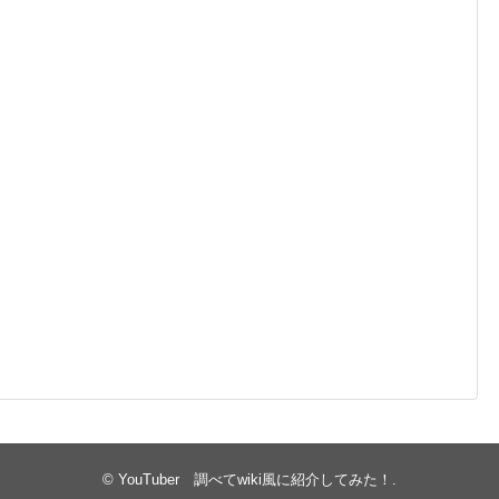
©
YouTuber 調べてwiki風に紹介してみた！
.