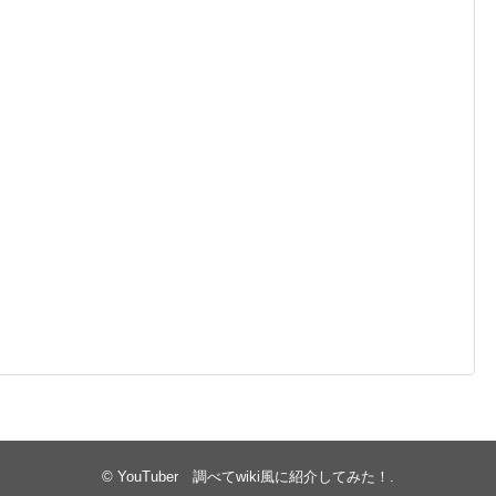
©
YouTuber 調べてwiki風に紹介してみた！
.